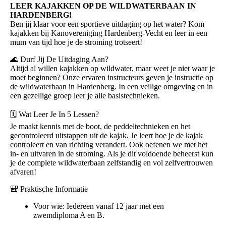
LEER KAJAKKEN OP DE WILDWATERBAAN IN
HARDENBERG!
Ben jij klaar voor een sportieve uitdaging op het water? Kom
kajakken bij Kanovereniging Hardenberg-Vecht en leer in een
mum van tijd hoe je de stroming trotseert!
🌊 Durf Jij De Uitdaging Aan?
Altijd al willen kajakken op wildwater, maar weet je niet waar je
moet beginnen? Onze ervaren instructeurs geven je instructie op
de wildwaterbaan in Hardenberg. In een veilige omgeving en in
een gezellige groep leer je alle basistechnieken.
🗓️ Wat Leer Je In 5 Lessen?
Je maakt kennis met de boot, de peddeltechnieken en het
gecontroleerd uitstappen uit de kajak. Je leert hoe je de kajak
controleert en van richting verandert. Ook oefenen we met het
in- en uitvaren in de stroming. Als je dit voldoende beheerst kun
je de complete wildwaterbaan zelfstandig en vol zelfvertrouwen
afvaren!
🎒 Praktische Informatie
Voor wie: Iedereen vanaf 12 jaar met een
zwemdiploma A en B.