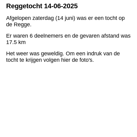
Reggetocht 14-06-2025
Afgelopen zaterdag (14 juni) was er een tocht op
de Regge.
Er waren 6 deelnemers en de gevaren afstand was
17.5 km
Het weer was geweldig. Om een indruk van de
tocht te krijgen volgen hier de foto's.
0d0b0a48-b336-4383-9bca-ddfe8594e712
35aec384-818f-4923-9bc3-0d1c8efc78b3
66ce3904-62b8-4cd9-9d91-3f2d7583c1ac
82bba4a9-4deb-4787-a1f6-6de09f080f28
87e30153-6f44-4e48-8b29-2e7b616fc553
95fc1f78-2f60-4d34-ab9f-e07f4be856b1