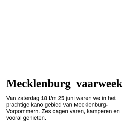
20220705_101224
20220705_101820
20220705_103605
20220705_104103
20220705_110440
20220705_124917
Mecklenburg vaarweek
Van
zaterdag 18 t/m 25 juni waren we in het
prachtige kano gebied van Mecklenburg-
Vorpommern. Zes dagen varen, kamperen en
vooral genieten.
20220621_214847