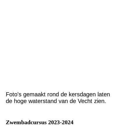
IMG-20231225-WA0001
IMG-20231225-WA0002
IMG-20231225-WA0003
IMG-20231226-WA0000
IMG-20231226-WA0002
IMG-20231226-WA0003
IMG-20231226-WA0004
IMG-20231226-WA0005
Foto's gemaakt rond de kersdagen laten
de hoge waterstand van de Vecht zien.
Zwembadcursus 2023-2024