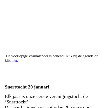
534c90fd-1eb2-45d9-a26a-79f60a703a3e
40420f9a-5d72-46ed-b701-d970111c8f0c
c22ea92e-b61e-46f1-9a28-bf55e178833a
De voorlopige vaarkalender is bekend. Kijk bij de agenda of
klik
hier.
Snerttocht 20 januari
Elk jaar is onze eerste verenigingstocht de
‘Snerttocht’
Dit jaar beginnen we zaterdag 20 januari om