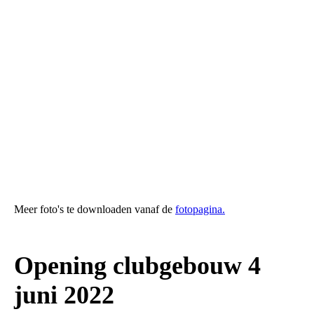
DSCN3959
DSCN3987
DSCN3992
RIMG0394
RIMG0418
RIMG0372
DSCN4026
DSCN4068
Meer foto's te downloaden vanaf de
fotopagina.
Opening clubgebouw 4
juni 2022