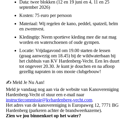
Data: twee blokken (12 en 19 juni en 4, 11 en 25
september 2026)
Kosten: 75 euro per persoon
Materiaal: Wij regelen de kano, peddel, spatzeil, helm
en zwemvest.
Kledingtip: Neem sportieve kleding mee die nat mag
worden en waterschoenen of oude gympen.
Locatie: Vrijdagavond om 19.00 starten de lessen
(graag aanwezig om 18.45) bij de wildwaterbaan bij
het clubhuis van KV Hardenberg-Vecht. Een les duurt
tot ongeveer 20.30. Je kunt je douchen en na afloop
gezellig napraten in ons mooie clubgebouw!
✍️ Meld Je Nu Aan!
Meld je vandaag nog aan via de website van Kanovereniging
Hardenberg-Vecht of stuur een e-mail naar
instructiecommissie@kvhardenberg-vecht.com
.
Het adres van de kanovereniging is Europaweg 12, 7771 BG
Hardenberg (parkeren achter de brandweerkazerne).
Zie
n we jou binnenkort op het water?