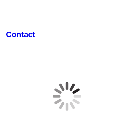
Co
ntact